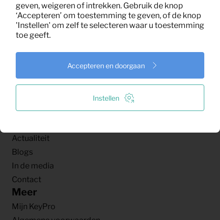
GRONINGEN
geven, weigeren of intrekken. Gebruik de knop
KeyPro B.V.
‘Accepteren’ om toestemming te geven, of de knop
'Instellen' om zelf te selecteren waar u toestemming
Rigaweg 12
toe geeft.
9723 TH GRONINGEN
KeyPro
Accepteren en doorgaan
Shop
Diensten
Over ons
Instellen
Onze impact
Certificeringen
Actualiteit
Blogs
In de media
Contact
Meer
Mijn KeyPro