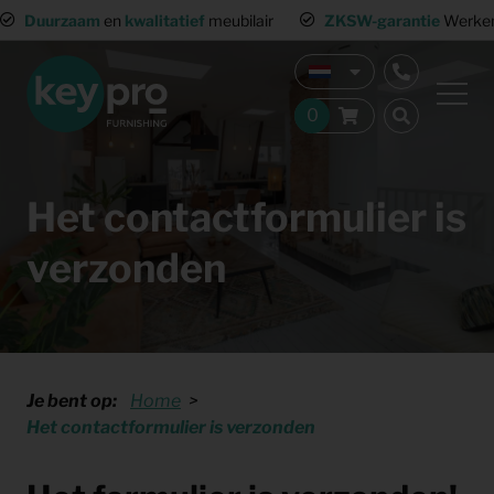
Duurzaam
en
kwalitatief
meubilair
ZKSW-garantie
Werkend
Het contactformulier is
verzonden
Je bent op:
Home
Het contactformulier is verzonden