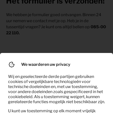
Het formulier is verzonden!
We hebben je formulier goed ontvangen. Binnen 24
uur nemen we contact met je op. Heb je in de
tussentijd vragen? Je kunt ons altijd bellen op
085-00
22 110.
We waarderen uw privacy
Wij en geselecteerde derde partijen gebruiken
cookies of vergelijkbare technologieën voor
AMSTERDAM
technische doeleinden en, met uw toestemming,
voor andere doeleinden zoals gespecificeerd in het
KeyPro B.V.
cookiebeleid. Als u toestemming weigert, kunnen
Gyroscoopweg 66
gerelateerde functies mogelijk niet beschikbaar zijn.
1042 AC AMSTERDAM
U kunt uw toestemming op elk moment vrijelijk