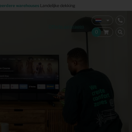
eerdere warehouses
Landelijke dekking
Offerte aanvragen
Verkoopstyling
Horeca inrichting
Studentenhuisvesting
Co-living