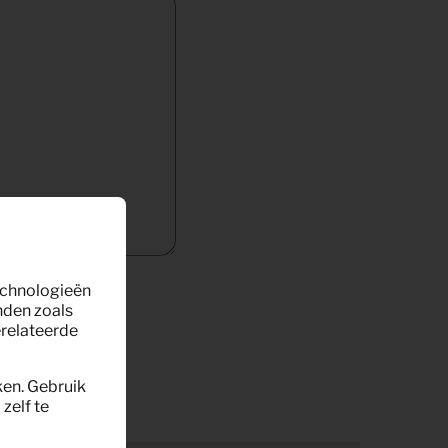
technologieën
nden zoals
erelateerde
ken. Gebruik
zelf te