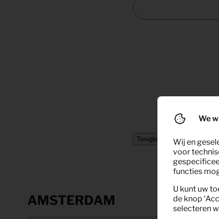
We w
Terugbelverzoek indienen
Wij en gesel
voor technis
gespecificee
functies moge
U kunt uw to
AMSTERDAM
de knop ‘Acc
selecteren w