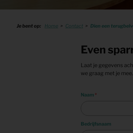
Shop
KeyPro
Offerte aanvragen
Offerte aanvragen
Je bent op:
Home
Contact
Dien een terugbelv
Even spar
Laat je gegevens acht
we graag met je mee.
Naam
Bedrijfsnaam