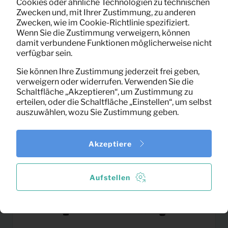
Cookies oder ähnliche Technologien zu technischen
6,67
Zwecken und, mit Ihrer Zustimmung, zu anderen
Esstisch Porta (70×70)
Pro Monat
Zwecken, wie im Cookie-Richtlinie spezifiziert.
(exklusiv MwSt)
Wenn Sie die Zustimmung verweigern, können
damit verbundene Funktionen möglicherweise nicht
verfügbar sein.
Sie können Ihre Zustimmung jederzeit frei geben,
verweigern oder widerrufen. Verwenden Sie die
Schaltfläche „Akzeptieren“, um Zustimmung zu
erteilen, oder die Schaltfläche „Einstellen“, um selbst
auszuwählen, wozu Sie Zustimmung geben.
Akzeptiere
Aufstellen