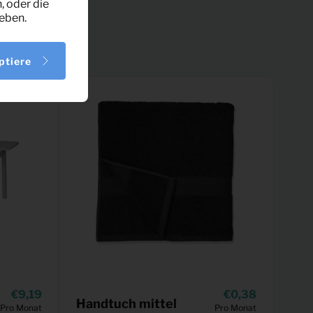
, oder die
eben.
ptiere
9,19
0,38
Handtuch mittel
Pro Monat
Pro Monat