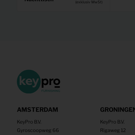
(exklusiv MwSt)
AMSTERDAM
GRONINGE
KeyPro B.V.
KeyPro B.V.
Gyroscoopweg 66
Rigaweg 12