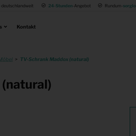
e
deutschlandweit
24-Stunden
-Angebot
Rundum-
sorglo
ns
Kontakt
Möbel
TV-Schrank Maddox (natural)
en als Profi
ie
 Umsetzwohnung
Mietmöbel für Expat Mitarbeiter
(natural)
für Gastronomie
Musterwohnungen
tung
Einrichtung für (Fernseh) Produk
ng