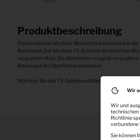
Produktbeschreibung
Dieses robuste Maddox-Möbelstück stammt aus der K
Basiclabel. Der Maddox-TV-Schrank ist ein echter Bli
recyceltem Holz. Die Merkmale von grob recyceltem 
Rissen auf der Oberfläche erkennbar.
Möchten Sie das TV-Sideboard Maddox mieten? Verfü
Wir s
Wir und ausg
technischen 
Richtlinie s
verbundene F
Sie können I