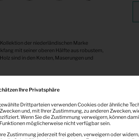
ollektion der niederländischen Marke
ckfang mit seiner oberen Hälfte aus robustem,
Holz sind in den Knoten, Maserungen und
gbar bei Keypro Möbelverleih.
chätzen Ihre Privatsphäre
ewählte Drittparteien verwenden Cookies oder ähnliche Tec
Zwecken und, mit Ihrer Zustimmung, zu anderen Zwecken, wi
pezifiziert. Wenn Sie die Zustimmung verweigern, können dami
unktionen möglicherweise nicht verfügbar sein.
hre Zustimmung jederzeit frei geben, verweigern oder widerru