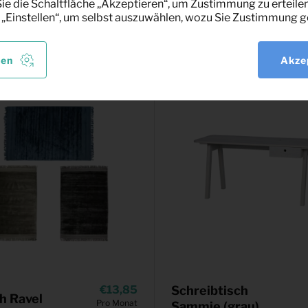
e die Schaltfläche „Akzeptieren“, um Zustimmung zu erteilen
sant
 „Einstellen“, um selbst auszuwählen, wozu Sie Zustimmung g
len
Akze
13,85
Schreibtisch
h Ravel
Pro Monat
Sammie (grau)