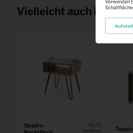
Verwenden Si
Vielleicht auch interes
Schaltfläche
Aufstel
Quadro
2,71
Teppic
Pro Monat
Nachttisch