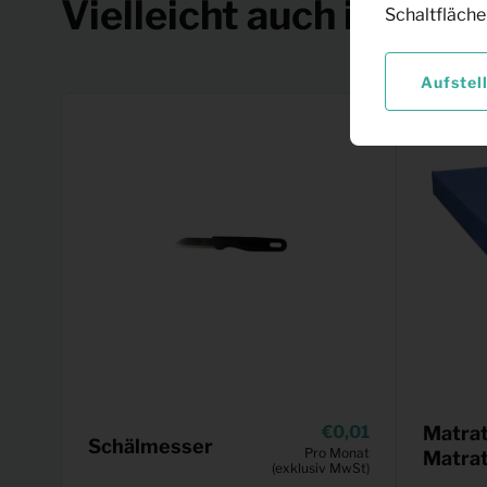
Vielleicht auch interes
Schaltfläche
Aufstel
0,01
Matrat
Schälmesser
Pro Monat
Matra
(exklusiv MwSt)