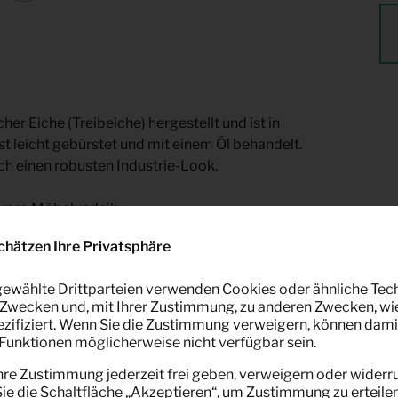
r Eiche (Treibeiche) hergestellt und ist in
st leicht gebürstet und mit einem Öl behandelt.
sch einen robusten Industrie-Look.
eypro Möbelverleih.
chätzen Ihre Privatsphäre
ewählte Drittparteien verwenden Cookies oder ähnliche Tec
Zwecken und, mit Ihrer Zustimmung, zu anderen Zwecken, wi
pezifiziert. Wenn Sie die Zustimmung verweigern, können dami
unktionen möglicherweise nicht verfügbar sein.
hre Zustimmung jederzeit frei geben, verweigern oder widerru
e die Schaltfläche „Akzeptieren“, um Zustimmung zu erteilen