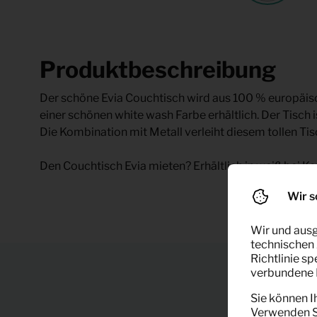
Produktbeschreibung
Der schöne Evia Couchtisch wird aus 100 % europäische
einer schönen white wash Farbe erhältlich. Der Tisch i
Die Kombination mit Metall verleiht diesem tollen Ti
Den Couchtisch Evia mieten? Erhältlich in weiß bei K
Wir s
Wir und ausg
technischen 
Richtlinie s
verbundene F
Sie können I
Verwenden Si