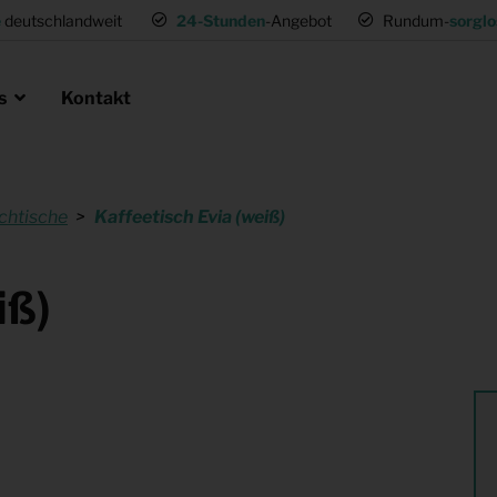
e
deutschlandweit
24-Stunden
-Angebot
Rundum-
sorglo
ns
Kontakt
chtische
Kaffeetisch Evia (weiß)
en als Profi
ie
 Umsetzwohnung
Mietmöbel für Expat Mitarbeiter
iß)
für Gastronomie
Musterwohnungen
tung
Einrichtung für (Fernseh) Produk
ng