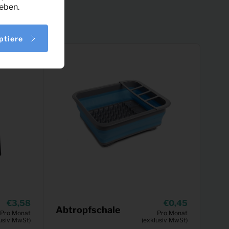
eben.
ptiere
3,58
0,45
Abtropfschale
Pro Monat
Pro Monat
usiv MwSt)
(exklusiv MwSt)