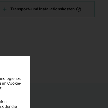
Transport- und Installationskosten
hnologien zu
e im Cookie-
t
fen.
, oder die