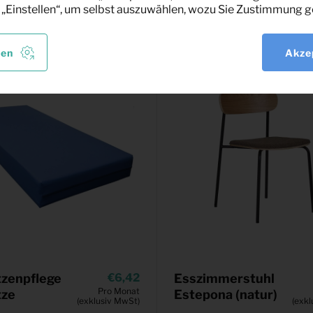
sant
 „Einstellen“, um selbst auszuwählen, wozu Sie Zustimmung g
len
Akze
zenpflege
6,42
Esszimmerstuhl
Pro Monat
tze
Estepona (natur)
(exklusiv MwSt)
(exkl