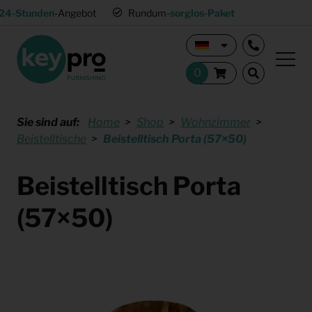
24-Stunden
-Angebot
Rundum-
sorglos-Paket
Sie sind auf:
Home
Shop
Wohnzimmer
Beistelltische
Beistelltisch Porta (57×50)
Beistelltisch Porta
(57×50)