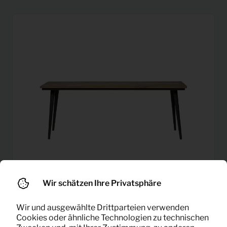
Wir schätzen Ihre Privatsphäre
Wir und ausgewählte Drittparteien verwenden
Esstisch Guild 180×90
27,67
Cookies oder ähnliche Technologien zu technischen
Pro Monat
(natur)