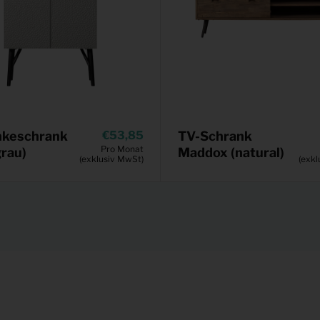
nkeschrank
53,85
TV-Schrank
Pro Monat
grau)
Maddox (natural)
(exklusiv MwSt)
(exkl