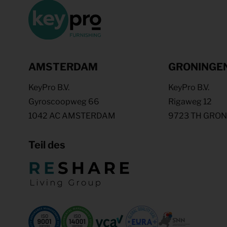
AMSTERDAM
GRONINGE
KeyPro B.V.
KeyPro B.V.
Gyroscoopweg 66
Rigaweg 12
1042 AC AMSTERDAM
9723 TH GRO
Teil des