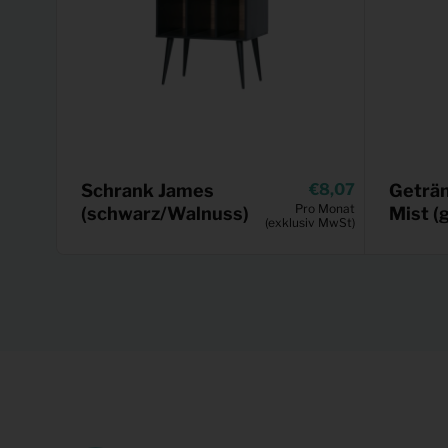
Schrank James
8,07
Geträ
Pro Monat
(schwarz/Walnuss)
Mist (
(exklusiv MwSt)