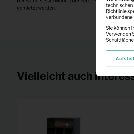
Der Samt-Sessel Mark in der Farbe Melone kann bei K
technischen 
gemietet werden.
Richtlinie s
verbundene F
Sie können I
Verwenden Si
Schaltfläche
Aufstel
Vielleicht auch interes