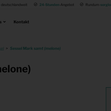
e
deutschlandweit
24-Stunden
-Angebot
Rundum-
sorglo
ns
Kontakt
el
Sessel Mark samt (melone)
en als Profi
ie
 Umsetzwohnung
Mietmöbel für Expat Mitarbeiter
melone)
für Gastronomie
Musterwohnungen
tung
Einrichtung für (Fernseh) Produk
ng