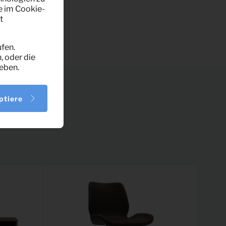
e im Cookie-
t
fen.
, oder die
eben.
ptiere