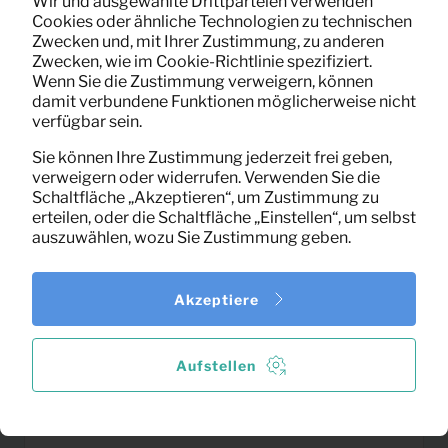
Wir und ausgewählte Drittparteien verwenden
Cookies oder ähnliche Technologien zu technischen
Zwecken und, mit Ihrer Zustimmung, zu anderen
Tischleuchte REDA
2,17
Zwecken, wie im Cookie-Richtlinie spezifiziert.
Pro Monat
(schwarz)
Wenn Sie die Zustimmung verweigern, können
(exklusiv MwSt)
damit verbundene Funktionen möglicherweise nicht
verfügbar sein.
Sie können Ihre Zustimmung jederzeit frei geben,
verweigern oder widerrufen. Verwenden Sie die
Schaltfläche „Akzeptieren“, um Zustimmung zu
erteilen, oder die Schaltfläche „Einstellen“, um selbst
auszuwählen, wozu Sie Zustimmung geben.
Akzeptiere
Aufstellen