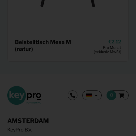
Beistelltisch Mesa M
2,12
Pro Monat
(natur)
(exklusiv MwSt)
AMSTERDAM
KeyPro B.V.