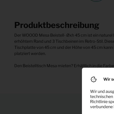
Produktbeschreibung
Der WOOOD Mesa Beistell- Øxh 45 cm ist ein naturel H
erhöhtem Rand und 3 Tischbeinen im Retro-Stil. Die
Tischplatte von 45 cm und der Höhe von 45 cm kann 
platziert werden.
Den Beistelltisch Mesa mieten? Erhältlich in die Farb
Wir s
Wir und ausg
technischen 
Richtlinie s
verbundene F