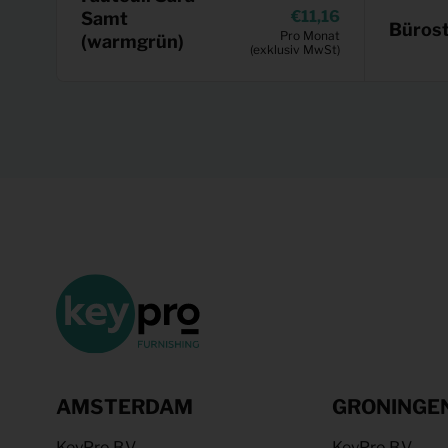
11,16
Samt
Bürost
Pro Monat
(warmgrün)
(exklusiv MwSt)
AMSTERDAM
GRONINGE
KeyPro B.V.
KeyPro B.V.