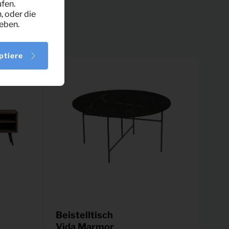
fen.
, oder die
eben.
ptiere
Beistelltisch
Vida Marmor