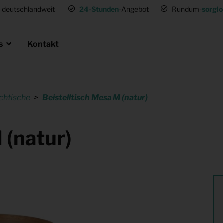
e
deutschlandweit
24-Stunden
-Angebot
Rundum-
sorglo
ns
Kontakt
chtische
Beistelltisch Mesa M (natur)
en als Profi
ie
 Umsetzwohnung
Mietmöbel für Expat Mitarbeiter
 (natur)
für Gastronomie
Musterwohnungen
tung
Einrichtung für (Fernseh) Produk
ng