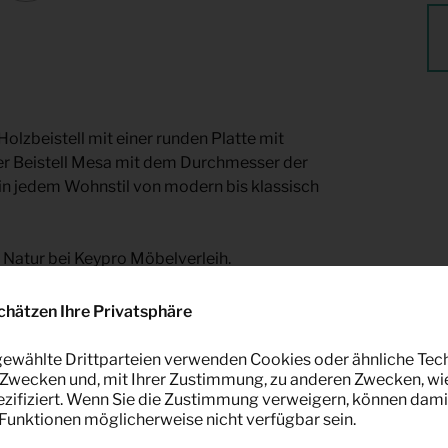
olzbeistell mit einer runden Platte mit
ser Beistell Mesa mit dem Durchmesser der
in jedem Wohnstil von modern bis klassisch
e Natur bei Keypro Möbelverleih.
chätzen Ihre Privatsphäre
ewählte Drittparteien verwenden Cookies oder ähnliche Tec
Zwecken und, mit Ihrer Zustimmung, zu anderen Zwecken, wi
pezifiziert. Wenn Sie die Zustimmung verweigern, können dami
unktionen möglicherweise nicht verfügbar sein.