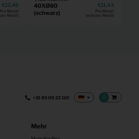
12,45
11,43
40XØ80
Pro Monat
Pro Monat
(schwarz)
usiv MwSt)
(exklusiv MwSt)
+31 85 00 22 110
Mehr
Mein KeyPro