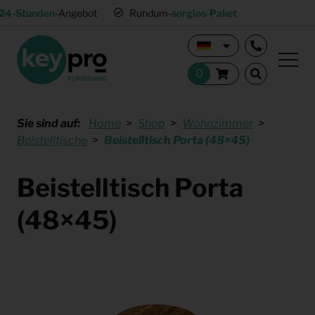
24-Stunden
-Angebot
Rundum-
sorglos-Paket
Sie sind auf:
Home
Shop
Wohnzimmer
Beistelltische
Beistelltisch Porta (48×45)
Beistelltisch Porta
(48×45)