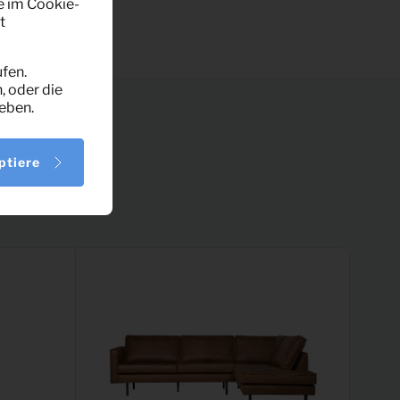
e im Cookie-
t
fen.
, oder die
eben.
ptiere