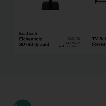
Esstisch
13,42
TV-Sc
Eichenholz
Pro Monat
Forres
80×80 (braun)
(exklusiv MwSt)