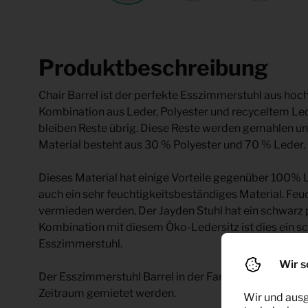
Produktbeschreibung
Chair Barrel ist der perfekte Esszimmerstuhl aus ho
Kombination aus Leder, Polyester und recyceltem Le
bleiben Reste übrig. Diese Reste werden gemahlen un
Material besteht aus 30 % Polyester und 70 % Leder.
Dieses Material hat einige Vorteile gegenüber 100% Led
auch ein sehr feuchtigkeitsbeständiges Material. Feuc
vermieden werden. Der Jayden Stuhl hat ein schwarz p
Kombination mit diesem Öko-Ledersitz ist dies ein s
Esszimmerstuhl.
Wir s
Der Esszimmerstuhl Barrel in der Farbe cognac kann b
Zeitraum gemietet werden.
Wir und ausg