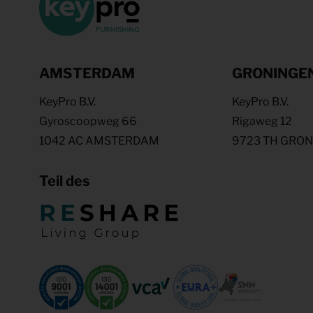
AMSTERDAM
GRONINGE
KeyPro B.V.
KeyPro B.V.
Gyroscoopweg 66
Rigaweg 12
1042 AC AMSTERDAM
9723 TH GRO
Teil des