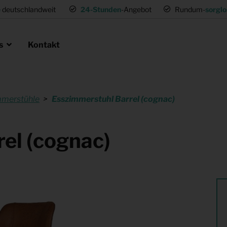
e
deutschlandweit
24-Stunden
-Angebot
Rundum-
sorglo
ns
Kontakt
mmerstühle
Esszimmerstuhl Barrel (cognac)
en als Profi
ie
 Umsetzwohnung
Mietmöbel für Expat Mitarbeiter
el (cognac)
für Gastronomie
Musterwohnungen
tung
Einrichtung für (Fernseh) Produk
ng