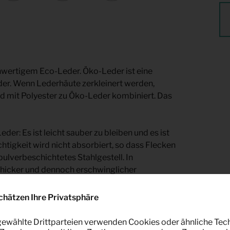
chwertigem Eco-Leder. Öko-Leder ist eine
der. Wenn Lederhäute zerkleinert werden,
d mit Polyester zu Öko-Leder kombiniert. Das
er: Es ist leicht sauber zu bleiben und es ist
htigkeit wird nicht absorbiert, so dass Flecken
ulverbeschichtetes Stahlgestell. In
chicker und dennoch erschwinglicher
chätzen Ihre Privatsphäre
ei Keypro Möbelverleih für einen festen
ewählte Drittparteien verwenden Cookies oder ähnliche Tec