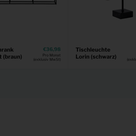
hrank
36,98
Tischleuchte
Pro Monat
t (braun)
Lorin (schwarz)
(exklusiv MwSt)
(exkl