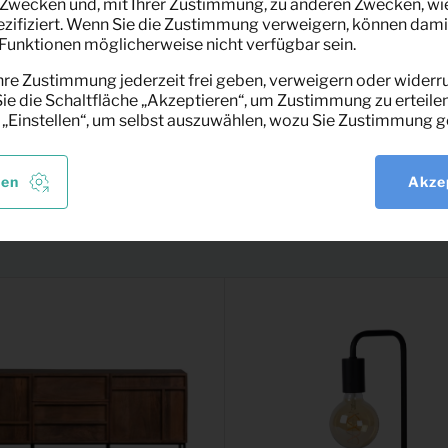
Zwecken und, mit Ihrer Zustimmung, zu anderen Zwecken, wi
pezifiziert. Wenn Sie die Zustimmung verweigern, können dami
unktionen möglicherweise nicht verfügbar sein.
hre Zustimmung jederzeit frei geben, verweigern oder widerru
e die Schaltfläche „Akzeptieren“, um Zustimmung zu erteilen
 „Einstellen“, um selbst auszuwählen, wozu Sie Zustimmung g
len
Akze
sant