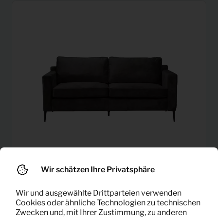
Wir schätzen Ihre Privatsphäre
Bank 2-Sitzer Bronx
34,08
Wir und ausgewählte Drittparteien verwenden
Pro Monat
Cookies oder ähnliche Technologien zu technischen
(Anthrazit)
(exklusiv MwSt)
Zwecken und, mit Ihrer Zustimmung, zu anderen