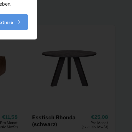
eben.
ptiere
11,58
Esstisch Rhonda
25,08
Pro Monat
Pro Monat
(schwarz)
usiv MwSt)
(exklusiv MwSt)