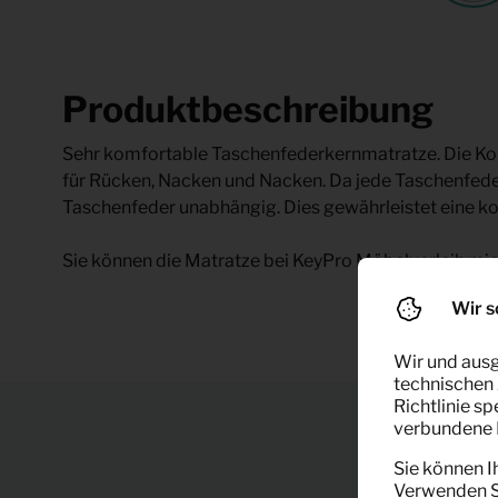
Produktbeschreibung
Sehr komfortable Taschenfederkernmatratze. Die Ko
für Rücken, Nacken und Nacken. Da jede Taschenfeder 
Taschenfeder unabhängig. Dies gewährleistet eine kom
Sie können die Matratze bei KeyPro Möbelverleih mie
Wir s
Wir und ausg
technischen 
Richtlinie s
verbundene F
Sie können I
Verwenden Si