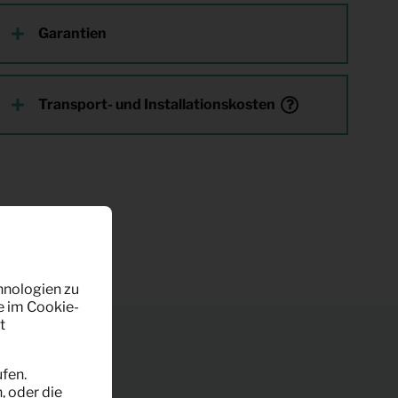
Garantien
Transport- und Installationskosten
hnologien zu
e im Cookie-
t
fen.
, oder die