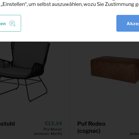
sant
 „Einstellen“, um selbst auszuwählen, wozu Sie Zustimmung g
len
Akze
stuhl
13,34
Puf Rodeo
Pro Monat
(cognac)
(exklusiv MwSt)
(exkl