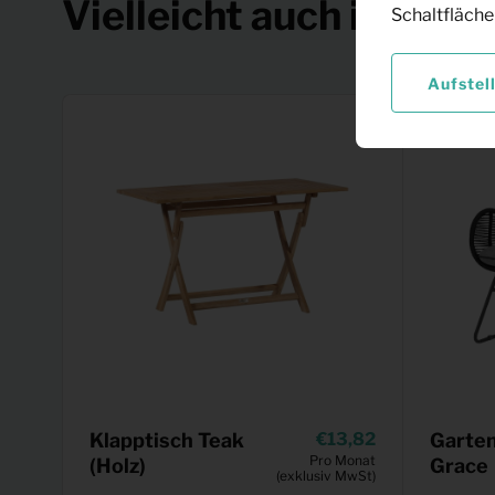
Vielleicht auch interes
Schaltfläche
Aufstel
Klapptisch Teak
13,82
Garten
Pro Monat
(Holz)
Grace
(exklusiv MwSt)