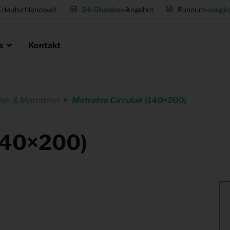
e
deutschlandweit
24-Stunden
-Angebot
Rundum-
sorglo
ns
Kontakt
ten & Matratzen
Matratze Circulair (140×200)
en als Profi
ie
 Umsetzwohnung
Mietmöbel für Expat Mitarbeiter
(140×200)
für Gastronomie
Musterwohnungen
tung
Einrichtung für (Fernseh) Produk
ng