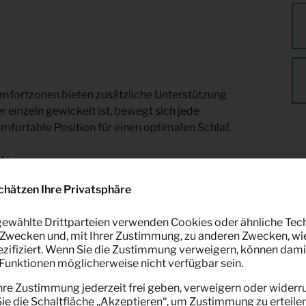
mfortzonen bieten zusätzliche Unterstützung
einzeln gewickelt ist, bewegt sich jede
fortable Position für einen optimalen Schlaf.
ten.
chätzen Ihre Privatsphäre
ewählte Drittparteien verwenden Cookies oder ähnliche Tec
Zwecken und, mit Ihrer Zustimmung, zu anderen Zwecken, wi
pezifiziert. Wenn Sie die Zustimmung verweigern, können dami
unktionen möglicherweise nicht verfügbar sein.
hre Zustimmung jederzeit frei geben, verweigern oder widerru
e die Schaltfläche „Akzeptieren“, um Zustimmung zu erteilen