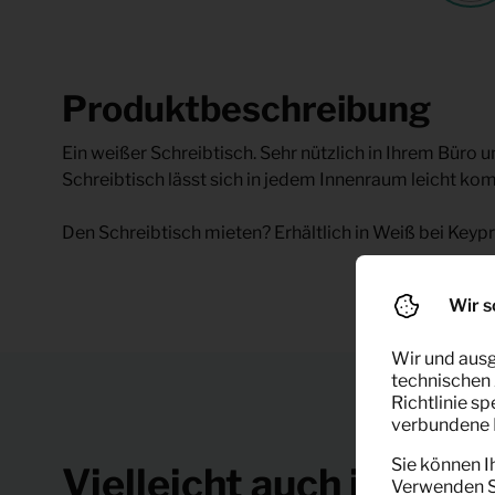
Produktbeschreibung
Ein weißer Schreibtisch. Sehr nützlich in Ihrem Büro u
Schreibtisch lässt sich in jedem Innenraum leicht kom
Den Schreibtisch mieten? Erhältlich in Weiß bei Keyp
Wir s
Wir und ausg
technischen 
Richtlinie s
verbundene F
Sie können I
Vielleicht auch interes
Verwenden Si