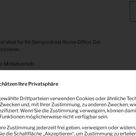
nd ideal für Ihr (temporäres) Home Office. Der
binieren.
ro Möbelverleih.
chätzen Ihre Privatsphäre
ewählte Drittparteien verwenden Cookies oder ähnliche Tec
Zwecken und, mit Ihrer Zustimmung, zu anderen Zwecken, wi
pezifiziert. Wenn Sie die Zustimmung verweigern, können dami
unktionen möglicherweise nicht verfügbar sein.
hre Zustimmung jederzeit frei geben, verweigern oder widerru
sant
e die Schaltfläche „Akzeptieren“, um Zustimmung zu erteilen