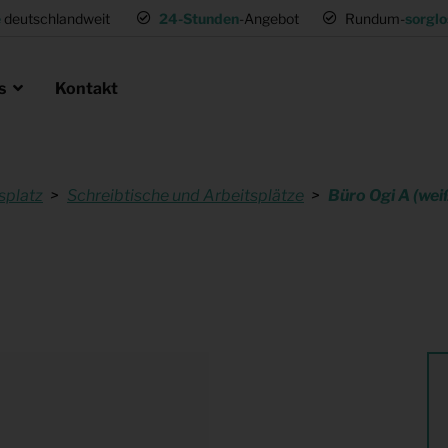
e
deutschlandweit
24-Stunden
-Angebot
Rundum-
sorglo
ns
Kontakt
splatz
Schreibtische und Arbeitsplätze
Büro Ogi A (wei
en als Profi
ie
 Umsetzwohnung
Mietmöbel für Expat Mitarbeiter
für Gastronomie
Musterwohnungen
tung
Einrichtung für (Fernseh) Produk
ng