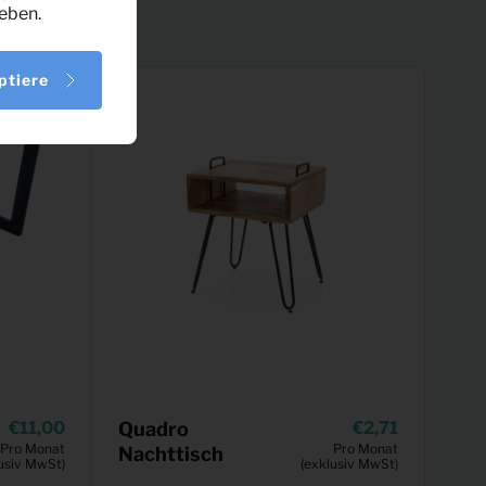
eben.
ptiere
11,00
Quadro
2,71
Pro Monat
Pro Monat
Nachttisch
usiv MwSt)
(exklusiv MwSt)