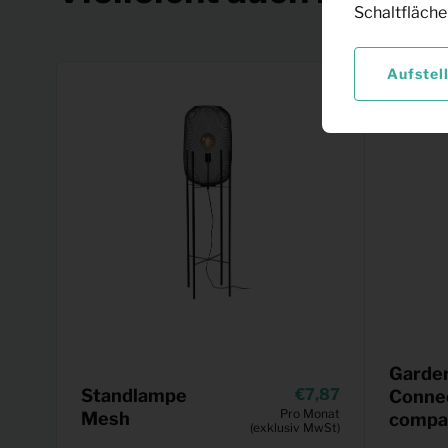
Schaltfläche
Aufstel
Garde
Standlampe
7,87
Conne
Pro Monat
Mesh
compac
(exklusiv MwSt)