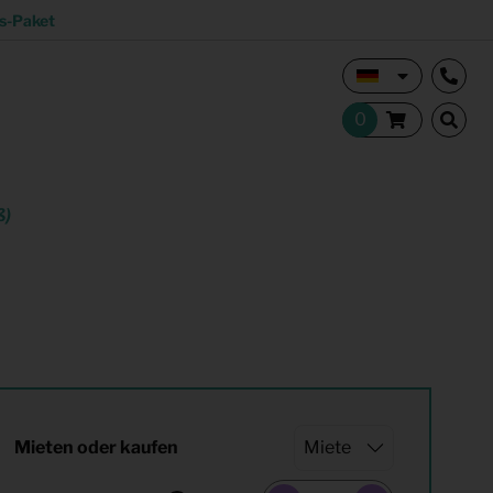
s-Paket
ß)
Vermietungsmakler und Investoren
Studentisches Wohnen
tion
Shop
Mieten oder kaufen