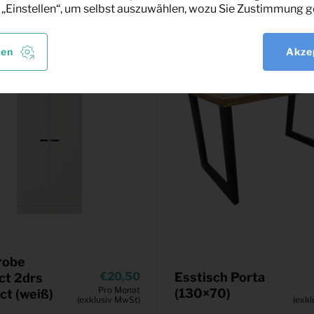
 „Einstellen“, um selbst auszuwählen, wozu Sie Zustimmung g
len
Akze
robe
20,50
Esstisch Porta
ct 2drs
Pro Monat
(130×70)
t (weiß)
(exklusiv MwSt)
(exkl