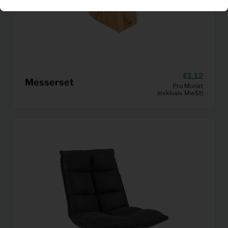
1,12
Messerset
Pro Monat
(exklusiv MwSt)