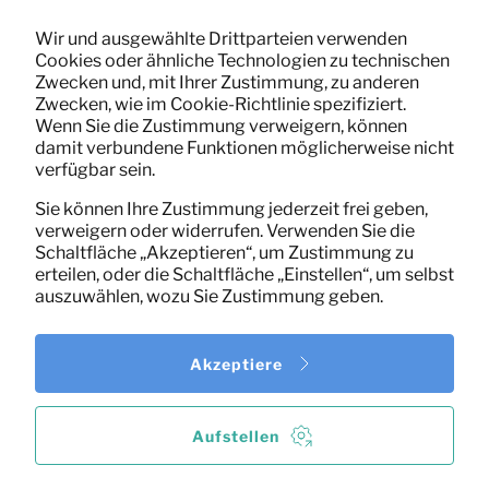
Wir und ausgewählte Drittparteien verwenden
Cookies oder ähnliche Technologien zu technischen
Zwecken und, mit Ihrer Zustimmung, zu anderen
Zwecken, wie im Cookie-Richtlinie spezifiziert.
Wenn Sie die Zustimmung verweigern, können
10,92
Beistelltische Set v2 (Holz)
damit verbundene Funktionen möglicherweise nicht
Pro Monat
verfügbar sein.
(exklusiv MwSt)
Sie können Ihre Zustimmung jederzeit frei geben,
verweigern oder widerrufen. Verwenden Sie die
Schaltfläche „Akzeptieren“, um Zustimmung zu
erteilen, oder die Schaltfläche „Einstellen“, um selbst
auszuwählen, wozu Sie Zustimmung geben.
Akzeptiere
Aufstellen